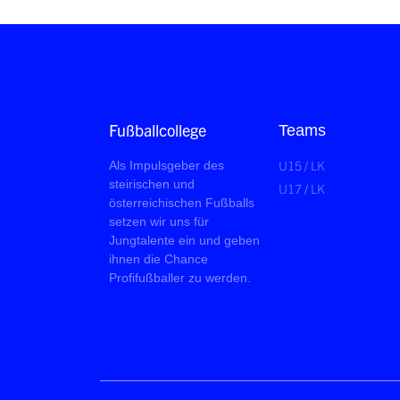
Fußballcollege
Teams
U15 / LK
Als Impulsgeber des
steirischen und
U17 / LK
österreichischen Fußballs
setzen wir uns für
Jungtalente ein und geben
ihnen die Chance
Profifußballer zu werden.