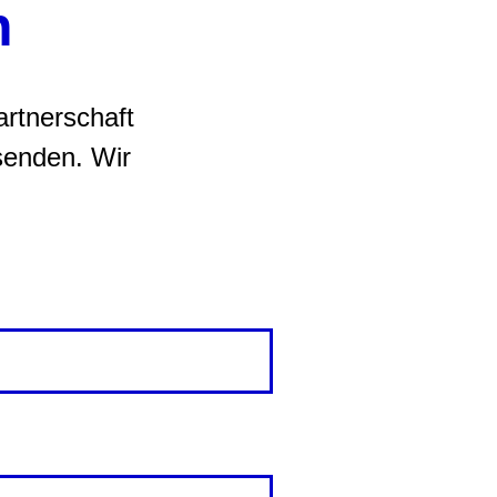
n
artnerschaft
senden. Wir