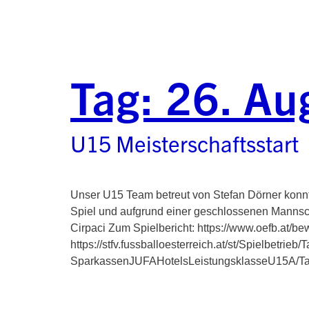
Tag:
26. Au
U15 Meisterschaftsstart
Unser U15 Team betreut von Stefan Dörner konnte
Spiel und aufgrund einer geschlossenen Mannscha
Cirpaci Zum Spielbericht: https://www.oefb.at/b
https://stfv.fussballoesterreich.at/st/Spielbet
SparkassenJUFAHotelsLeistungsklasseU15A/Ta