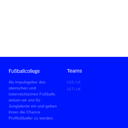
Fußballcollege
Teams
U15 / LK
Als Impulsgeber des
steirischen und
U17 / LK
österreichischen Fußballs
setzen wir uns für
Jungtalente ein und geben
ihnen die Chance
Profifußballer zu werden.