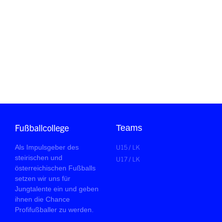
Fußballcollege
Teams
U15 / LK
Als Impulsgeber des
steirischen und
U17 / LK
österreichischen Fußballs
setzen wir uns für
Jungtalente ein und geben
ihnen die Chance
Profifußballer zu werden.