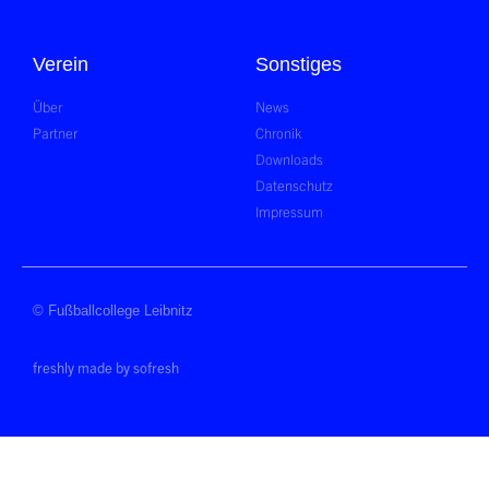
Verein
Sonstiges
Über
News
Partner
Chronik
Downloads
Datenschutz
Impressum
© Fußballcollege Leibnitz
freshly made by sofresh