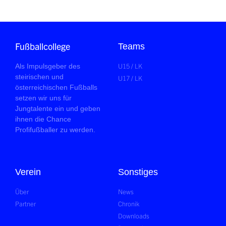
Fußballcollege
Teams
U15 / LK
Als Impulsgeber des
steirischen und
U17 / LK
österreichischen Fußballs
setzen wir uns für
Jungtalente ein und geben
ihnen die Chance
Profifußballer zu werden.
Verein
Sonstiges
Über
News
Partner
Chronik
Downloads