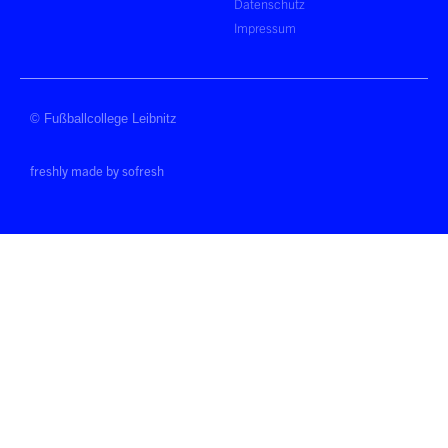
Datenschutz
Impressum
© Fußballcollege Leibnitz
freshly made by sofresh