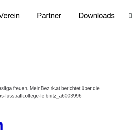
Verein
Partner
Downloads
liga freuen. MeinBezirk.at berichtet über die
das-fussballcollege-leibnitz_a6003996
n