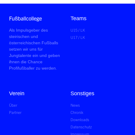
Fußballcollege
Teams
U15 / LK
Als Impulsgeber des
steirischen und
U17 / LK
österreichischen Fußballs
setzen wir uns für
Jungtalente ein und geben
ihnen die Chance
Profifußballer zu werden.
Verein
Sonstiges
Über
News
Partner
Chronik
Downloads
Datenschutz
Impressum