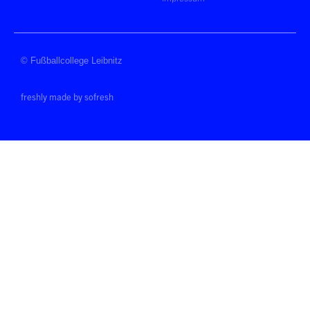
© Fußballcollege Leibnitz
freshly made by sofresh