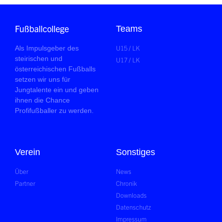
Fußballcollege
Teams
U15 / LK
Als Impulsgeber des
steirischen und
U17 / LK
österreichischen Fußballs
setzen wir uns für
Jungtalente ein und geben
ihnen die Chance
Profifußballer zu werden.
Verein
Sonstiges
Über
News
Partner
Chronik
Downloads
Datenschutz
Impressum