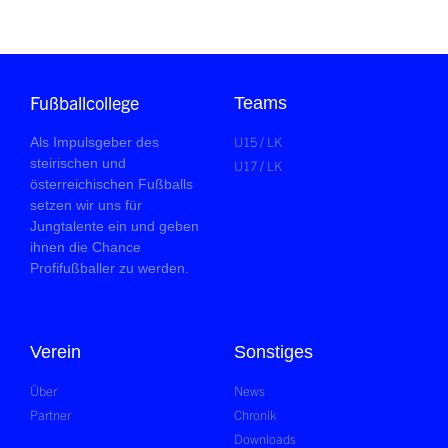
Fußballcollege
Teams
U15 / LK
Als Impulsgeber des
steirischen und
U17 / LK
österreichischen Fußballs
setzen wir uns für
Jungtalente ein und geben
ihnen die Chance
Profifußballer zu werden.
Verein
Sonstiges
Über
News
Partner
Chronik
Downloads