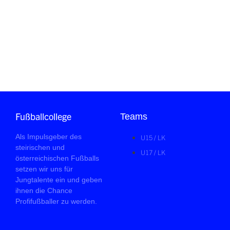
Fußballcollege
Teams
Als Impulsgeber des
U15 / LK
steirischen und
U17 / LK
österreichischen Fußballs
setzen wir uns für
Jungtalente ein und geben
ihnen die Chance
Profifußballer zu werden.