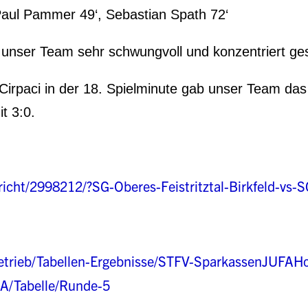
Paul Pammer 49‘, Sebastian Spath 72‘
 unser Team sehr schwungvoll und konzentriert ges
rpaci in der 18. Spielminute gab unser Team das S
t 3:0.
richt/2998212/?SG-Oberes-Feistritztal-Birkfeld-vs-S
elbetrieb/Tabellen-Ergebnisse/STFV-SparkassenJUFAH
A/Tabelle/Runde-5