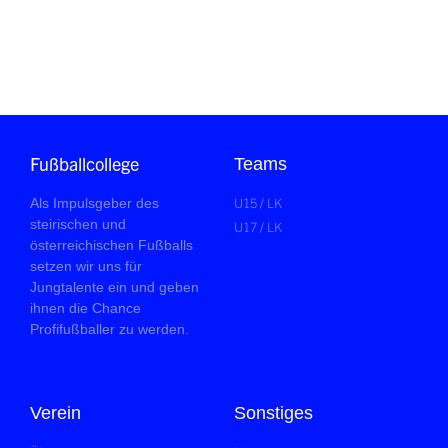
Fußballcollege
Teams
U15 / LK
Als Impulsgeber des
steirischen und
U17 / LK
österreichischen Fußballs
setzen wir uns für
Jungtalente ein und geben
ihnen die Chance
Profifußballer zu werden.
Verein
Sonstiges