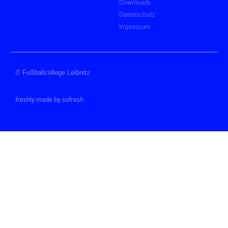
Downloads
Datenschutz
Impressum
© Fußballcollege Leibnitz
freshly made by sofresh