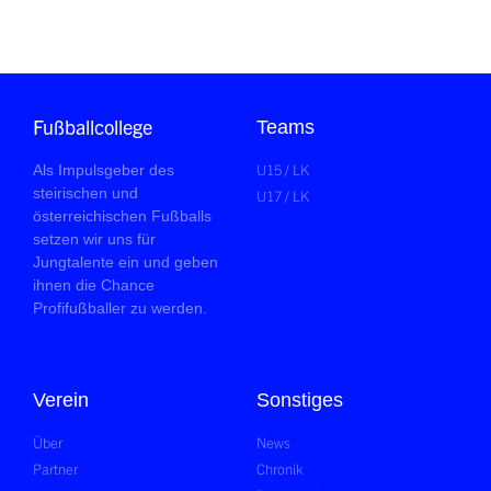
Fußballcollege
Teams
U15 / LK
Als Impulsgeber des
steirischen und
U17 / LK
österreichischen Fußballs
setzen wir uns für
Jungtalente ein und geben
ihnen die Chance
Profifußballer zu werden.
Verein
Sonstiges
Über
News
Partner
Chronik