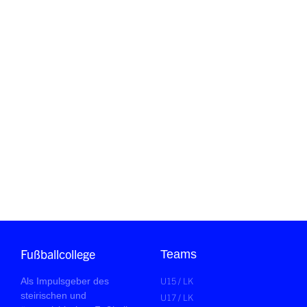
Fußballcollege
Teams
U15 / LK
Als Impulsgeber des
steirischen und
U17 / LK